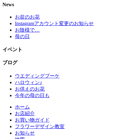
News
お盆のお花
Instagramアカウント変更のお知らせ
お陰様で…
母の日
イベント
ブログ
ウエディングブーケ
ハロウィン♪
お供えのお花
今年の母の日も
ホーム
お店紹介
お買い物ガイド
フラワーデザイン教室
お知らせ